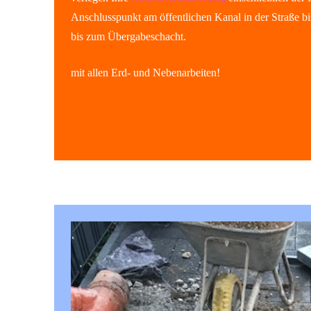
Anschlusspunkt am öffentlichen Kanal in der Straße b
bis zum Übergabeschacht.
mit allen Erd- und Nebenarbeiten!