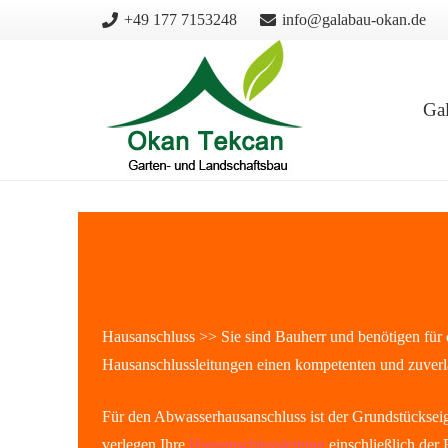
+49 177 7153248
info@galabau-okan.de
Ga
Hausanschluss >> Sie sind Bauherr und benötigen für d
Hausanschlussleitungen einen kompetenten und zuverl
Für den Abwasserhausanschluss ist der Grundstücksei
verlegen Ihre
Hausanschlussleitung
einschließlich der