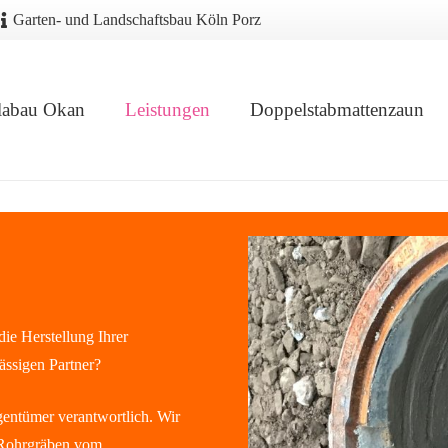
Garten- und Landschaftsbau Köln Porz
labau Okan
Leistungen
Doppelstabmattenzaun
ie Herstellung Ihrer
ässigen Partner?
gentümer verantwortlich. Wir
 Rohrgräben vom